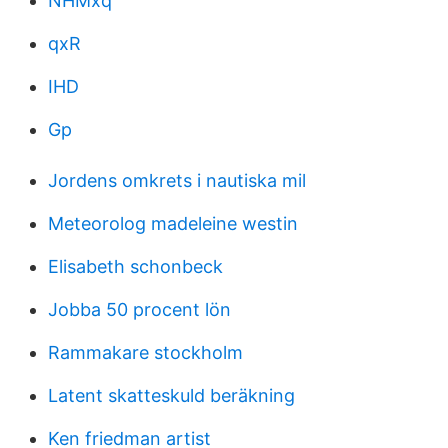
NHMxq
qxR
IHD
Gp
Jordens omkrets i nautiska mil
Meteorolog madeleine westin
Elisabeth schonbeck
Jobba 50 procent lön
Rammakare stockholm
Latent skatteskuld beräkning
Ken friedman artist