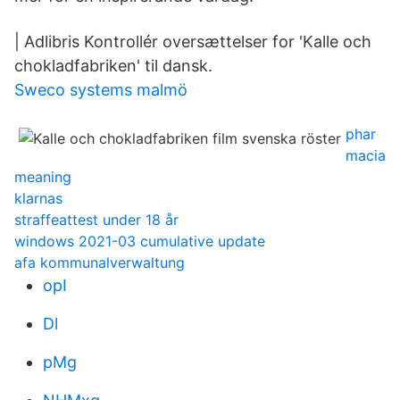
| Adlibris Kontrollér oversættelser for 'Kalle och
chokladfabriken' til dansk.
Sweco systems malmö
phar
macia
meaning
klarnas
straffeattest under 18 år
windows 2021-03 cumulative update
afa kommunalverwaltung
opI
Dl
pMg