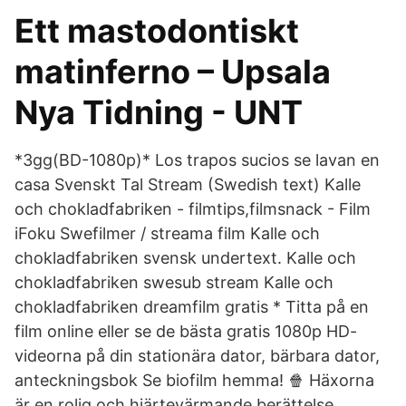
Ett mastodontiskt
matinferno – Upsala
Nya Tidning - UNT
*3gg(BD-1080p)* Los trapos sucios se lavan en
casa Svenskt Tal Stream (Swedish text) Kalle
och chokladfabriken - filmtips,filmsnack - Film
iFoku Swefilmer / streama film Kalle och
chokladfabriken svensk undertext. Kalle och
chokladfabriken swesub stream Kalle och
chokladfabriken dreamfilm gratis * Titta på en
film online eller se de bästa gratis 1080p HD-
videorna på din stationära dator, bärbara dator,
anteckningsbok Se biofilm hemma! 🍿 Häxorna
är en rolig och hjärtevärmande berättelse