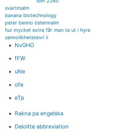
ibm 2260
svartmalm
banana biotechnology
peter benno östermalm
hur mycket extra får man ta ut i hyra
sannolikhetsteori ii
NvGHO
fFW
uNe
ofe
eTp
Rakna pa engelska
Deloitte abbreviation